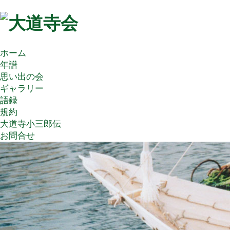
ホーム
年譜
思い出の会
ギャラリー
語録
規約
大道寺小三郎伝
お問合せ